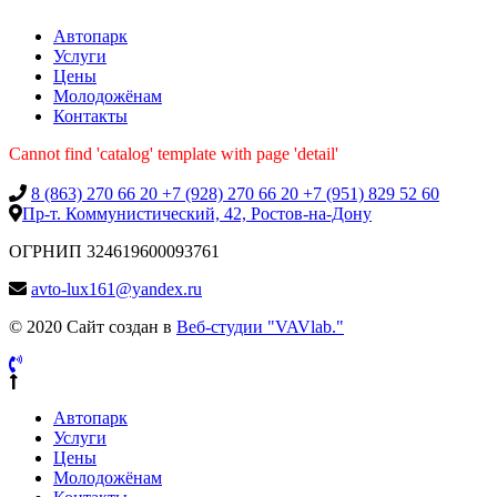
Автопарк
Услуги
Цены
Молодожёнам
Контакты
Cannot find 'catalog' template with page 'detail'
8 (863) 270 66 20
+7 (928) 270 66 20
+7 (951) 829 52 60
Пр-т. Коммунистический, 42, Ростов-на-Дону
ОГРНИП 324619600093761
avto-lux161@yandex.ru
© 2020 Сайт создан в
Веб-студии "VAVlab."
Автопарк
Услуги
Цены
Молодожёнам